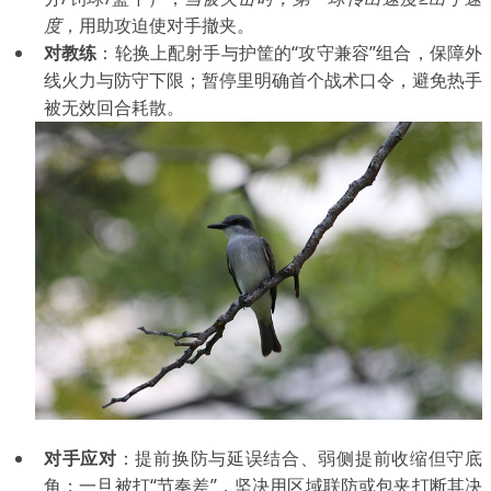
度
，用助攻迫使对手撤夹。
对教练
：轮换上配射手与护筐的“攻守兼容”组合，保障外
线火力与防守下限；暂停里明确首个战术口令，避免热手
被无效回合耗散。
对手应对
：提前换防与延误结合、弱侧提前收缩但守底
角；一旦被打“节奏差”，坚决用区域联防或包夹打断其决