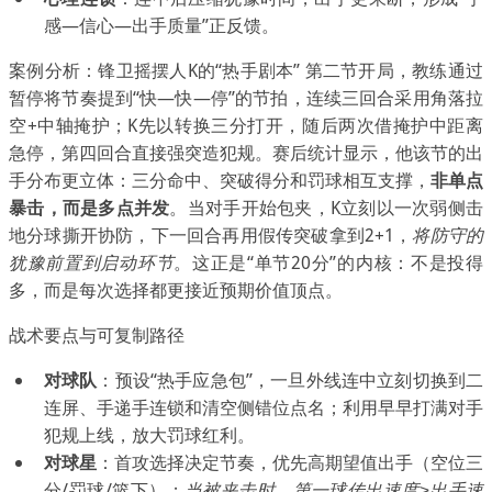
感—信心—出手质量”正反馈。
案例分析：锋卫摇摆人K的“热手剧本” 第二节开局，教练通过
暂停将节奏提到“快—快—停”的节拍，连续三回合采用角落拉
空+中轴掩护；K先以转换三分打开，随后两次借掩护中距离
急停，第四回合直接强突造犯规。赛后统计显示，他该节的出
手分布更立体：三分命中、突破得分和罚球相互支撑，
非单点
暴击，而是多点并发
。当对手开始包夹，K立刻以一次弱侧击
地分球撕开协防，下一回合再用假传突破拿到2+1，
将防守的
犹豫前置到启动环节
。这正是“单节20分”的内核：不是投得
多，而是每次选择都更接近预期价值顶点。
战术要点与可复制路径
对球队
：预设“热手应急包”，一旦外线连中立刻切换到二
连屏、手递手连锁和清空侧错位点名；利用早早打满对手
犯规上线，放大罚球红利。
对球星
：首攻选择决定节奏，优先高期望值出手（空位三
分/罚球/篮下）；
当被夹击时，第一球传出速度≥出手速