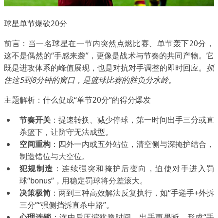
球星单节爆砍20分
前言：当一名球星在一节内突然点燃比赛、单节轰下20分，
这不是偶然的“手感来袭”，更像是战术与节奏的共同产物。它
既是进攻体系的峰值展现，也是对抗对手调整的即时回应。
抓
住这5到8分钟的窗口，是篮球比赛的胜负分水岭。
主题解析：什么促成“单节20分”的得分爆发
节奏开关
：提速转换、减少停球，第一时间出手三分或直
杀篮下，让防守无法成型。
空间重构
：四外一内或五外站位，清空侧与深掩护结合，
制造错位与大空位。
犯规制造
：连续强突和掩护后变向，迫使对手进入罚
球“bonus”，用稳定罚球将分差滚大。
决策极简
：两到三种高效解法反复执行，如“手递手+外拆
三分”“强侧挡拆直杀中路”。
心理连锁
：连中后压缩犹豫时间，出手更果断，形成“手