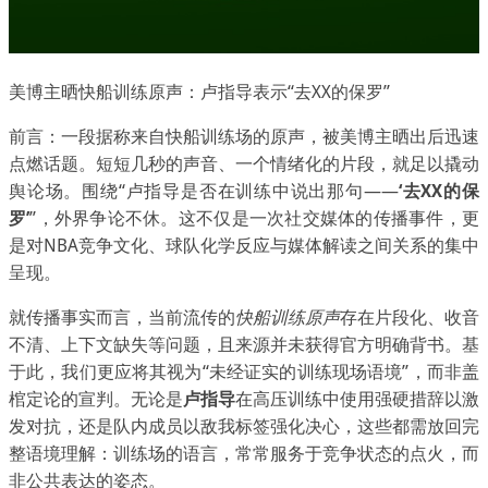
美博主晒快船训练原声：卢指导表示“去XX的保罗”
前言：一段据称来自快船训练场的原声，被美博主晒出后迅速
点燃话题。短短几秒的声音、一个情绪化的片段，就足以撬动
舆论场。围绕“卢指导是否在训练中说出那句——
‘去XX的保
罗’
”，外界争论不休。这不仅是一次社交媒体的传播事件，更
是对NBA竞争文化、球队化学反应与媒体解读之间关系的集中
呈现。
就传播事实而言，当前流传的
快船训练原声
存在片段化、收音
不清、上下文缺失等问题，且来源并未获得官方明确背书。基
于此，我们更应将其视为“未经证实的训练现场语境”，而非盖
棺定论的宣判。无论是
卢指导
在高压训练中使用强硬措辞以激
发对抗，还是队内成员以敌我标签强化决心，这些都需放回完
整语境理解：训练场的语言，常常服务于竞争状态的点火，而
非公共表达的姿态。