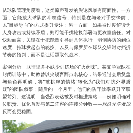
从球队管理角度看，这类原声引发的舆论风暴有两面性。一方
面，它能放大球队的斗志信号，特别是在与老对手交锋前，
以“目标导向”的方式提升专注；另一方面，如果被过度解读为
人身攻击或持续矛盾，则可能干扰轮换部署与更衣室信任。对
快船而言，关键在于把能量引导到具体执行：弱侧协防的到位
速度、持球发起点的轮换、以及与保罗所在球队交锋时对挡拆
节奏的预判，而不是让话题取代战术。
案例分析：联盟里并不缺少训练场的“火药味”。某支争冠队在
封闭训练中，助教曾以尖锐言辞点名核心，结果通过会后复盘
与角色再明确，将“被挑衅的情绪”转化为“我们对抗外界质
疑”的团队叙事；随后的一个月里，他们的防守效率跃升至联
盟前列。这说明，当强烈表达被及时框进策略——例如明确对
位职责、优化首发与第二阵容的连接分钟数——
球队化学反应
反而会更稳固。