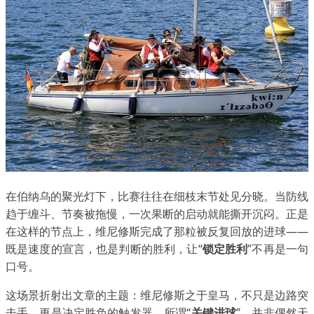
在伯纳乌的聚光灯下，比赛往往在细枝末节处见分晓。当防线
趋于缠斗、节奏被拖慢，一次果断的启动就能撕开沉闷。正是
在这样的节点上，维尼修斯完成了那粒被反复回放的进球——
既是速度的宣言，也是判断的胜利，让“
锁定胜利
”不再是一句
口号。
这场景折射出文章的主题：维尼修斯之于皇马，不只是边路突
击手，更是决定胜负的触发器。所谓“
关键进球
”，并非偶然天