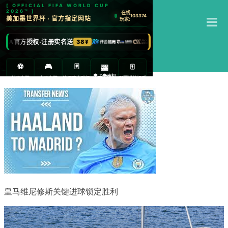
T
开云体育下载
M
皇马维尼修斯关键进球锁定胜利