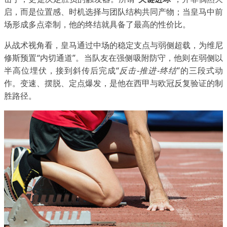
启，而是位置感、时机选择与团队结构共同产物；当皇马中前
场形成多点牵制，他的终结就具备了最高的性价比。
从战术视角看，皇马通过中场的稳定支点与弱侧超载，为维尼
修斯预置“内切通道”。当队友在强侧吸附防守，他则在弱侧以
半高位埋伏，接到斜传后完成“
反击-推进-终结
”的三段式动
作。变速、摆脱、定点爆发，是他在西甲与欧冠反复验证的制
胜路径。