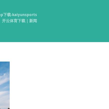
载-kaiyunsports
开云体育下载｜新闻