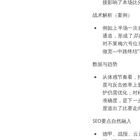
接影响了本场比
战术解析（案例）
例如上半场一次
通道，形成了
芬
对不莱梅六号位
做宽—中路终结”
数据与趋势
从体感节奏看，
度与反击效率上
护仍需优化；对
准确度，是下一
度道出了比赛走
SEO要点自然融入
德甲、战报、云