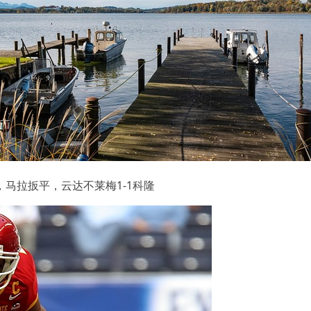
马拉扳平，云达不莱梅1-1科隆