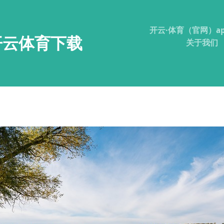
开云·体育（官网）app下
开云体育下载
关于我们