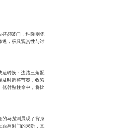
由
芬德
破门，科隆则凭
渗透，极具观赏性与讨
快速转换：边路三角配
隆及时调整节奏，收紧
，低射贴柱命中，将比
隆的
马拉
则展现了背身
近距离射门的果断，直