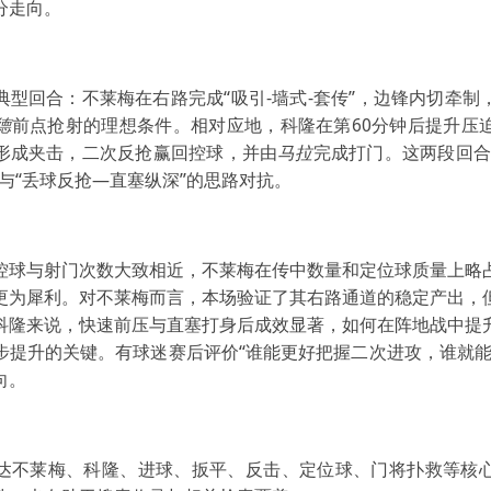
分走向。
典型回合：不莱梅在右路完成“吸引-墙式-套传”，边锋内切牵制
德
前点抢射的理想条件。相对应地，科隆在第60分钟后提升压
形成夹击，二次反抢赢回控球，并由
马拉
完成打门。这两段回合
与“丢球反抢—直塞纵深”的思路对抗。
控球与射门次数大致相近，不莱梅在传中数量和定位球质量上略
更为犀利。对不莱梅而言，本场验证了其右路通道的稳定产出，
科隆来说，快速前压与直塞打身后成效显著，如何在阵地战中提
步提升的关键。有球迷赛后评价“谁能更好把握二次进攻，谁就能
向。
达不莱梅、科隆、进球、扳平、反击、定位球、门将扑救等核