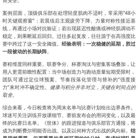
荷安全
。
案例层面，顶级俱乐部在处理轻度肌肉不适时，常采用“48小
时关键观察窗”：若晨练后主观疲劳下降、力量对称性接近基
线，再通过小场对抗验证；若出现延迟性酸痛或神经肌调动不
稳定，则果断延后回归。过往多起复发，往往源于在高强度比
赛中跨过了这一安全阈值。
经验表明：一次稳健的延期，胜过
一段被动的长期缺阵
。
赛程维度同样重要。联赛争分、杯赛淘汰与密集客场叠加，让
用人更需前瞻性配置：当中场创造力与跑动质量短期受限时，
团队可通过定位球预案、节奏段落化管理与替补的“强度接
力”来对冲不确定性。
健康与积分并非对立，关键在时间点的
取舍
。
综合来看，今日检查将为周末名单与比赛计划给出边界条件。
球迷可关注训练开放课细节、赛前发布会的用词变化，以及最
终的比赛日名单。《世体》的跟进报道与俱乐部官方通报，将
成为判断费尔明能否出战、以及以何种方式出战的风向标。
结